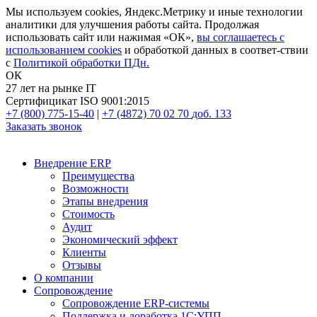
Мы используем cookies, Яндекс.Метрику и иные технологии
аналитики для улучшения работы сайта. Продолжая
использовать сайт или нажимая «ОК»,
вы соглашаетесь с
использованием cookies
и обработкой данных в соответ-ствии
с
Политикой обработки ПДн.
ОК
27 лет на рынке IT
Сертифицикат ISO 9001:2015
+7 (800) 775-15-40
|
+7 (4872) 70 02 70
доб. 133
Заказать звонок
Внедрение ERP
Преимущества
Возможности
Этапы внедрения
Стоимость
Аудит
Экономический эффект
Клиенты
Отзывы
О компании
Сопровождение
Сопровождение ERP-системы
Поддержка и доработка 1С:УПП