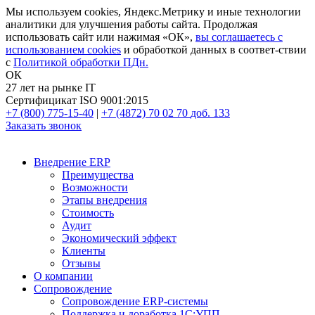
Мы используем cookies, Яндекс.Метрику и иные технологии
аналитики для улучшения работы сайта. Продолжая
использовать сайт или нажимая «ОК»,
вы соглашаетесь с
использованием cookies
и обработкой данных в соответ-ствии
с
Политикой обработки ПДн.
ОК
27 лет на рынке IT
Сертифицикат ISO 9001:2015
+7 (800) 775-15-40
|
+7 (4872) 70 02 70
доб. 133
Заказать звонок
Внедрение ERP
Преимущества
Возможности
Этапы внедрения
Стоимость
Аудит
Экономический эффект
Клиенты
Отзывы
О компании
Сопровождение
Сопровождение ERP-системы
Поддержка и доработка 1С:УПП