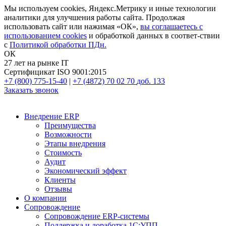
Мы используем cookies, Яндекс.Метрику и иные технологии
аналитики для улучшения работы сайта. Продолжая
использовать сайт или нажимая «ОК»,
вы соглашаетесь с
использованием cookies
и обработкой данных в соответ-ствии
с
Политикой обработки ПДн.
ОК
27 лет на рынке IT
Сертифицикат ISO 9001:2015
+7 (800) 775-15-40
|
+7 (4872) 70 02 70
доб. 133
Заказать звонок
Внедрение ERP
Преимущества
Возможности
Этапы внедрения
Стоимость
Аудит
Экономический эффект
Клиенты
Отзывы
О компании
Сопровождение
Сопровождение ERP-системы
Поддержка и доработка 1С:УПП